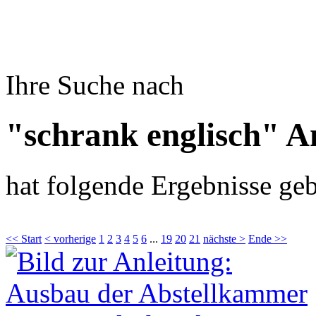
Ihre Suche nach
"schrank englisch" A
hat folgende Ergebnisse geb
<< Start
< vorherige
1
2
3
4
5
6
...
19
20
21
nächste >
Ende >>