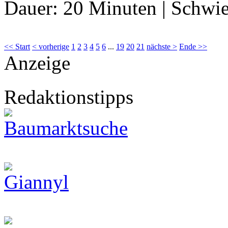
Dauer:
20 Minuten
|
Schwie
<< Start
< vorherige
1
2
3
4
5
6
...
19
20
21
nächste >
Ende >>
Anzeige
Redaktionstipps