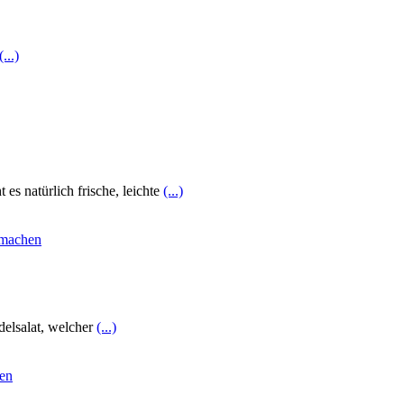
(...)
s natürlich frische, leichte
(...)
delsalat, welcher
(...)