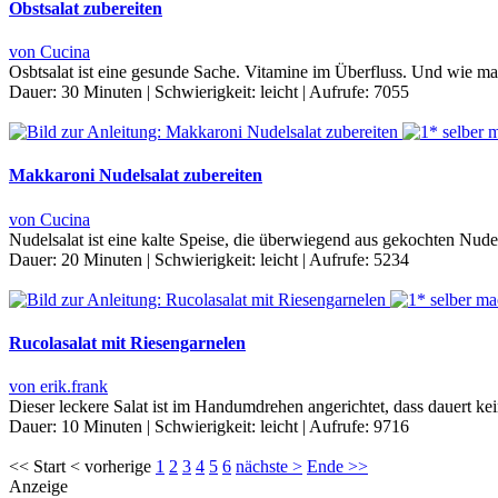
Obstsalat zubereiten
von Cucina
Osbtsalat ist eine gesunde Sache. Vitamine im Überfluss. Und wie man
Dauer:
30 Minuten
|
Schwierigkeit:
leicht
|
Aufrufe:
7055
Makkaroni Nudelsalat zubereiten
von Cucina
Nudelsalat ist eine kalte Speise, die überwiegend aus gekochten Nude
Dauer:
20 Minuten
|
Schwierigkeit:
leicht
|
Aufrufe:
5234
Rucolasalat mit Riesengarnelen
von erik.frank
Dieser leckere Salat ist im Handumdrehen angerichtet, dass dauert k
Dauer:
10 Minuten
|
Schwierigkeit:
leicht
|
Aufrufe:
9716
<< Start < vorherige
1
2
3
4
5
6
nächste >
Ende >>
Anzeige