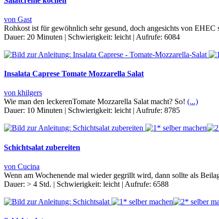
Salatcreme kochen
von Gast
Rohkost ist für gewöhnlich sehr gesund, doch angesichts von EHEC 
Dauer:
20 Minuten
|
Schwierigkeit:
leicht
|
Aufrufe:
6084
Insalata Caprese Tomate Mozzarella Salat
von khilgers
Wie man den leckerenTomate Mozzarella Salat macht? So!
(...)
Dauer:
10 Minuten
|
Schwierigkeit:
leicht
|
Aufrufe:
8785
Schichtsalat zubereiten
von Cucina
Wenn am Wochenende mal wieder gegrillt wird, dann sollte als Beilage
Dauer:
> 4 Std.
|
Schwierigkeit:
leicht
|
Aufrufe:
6588