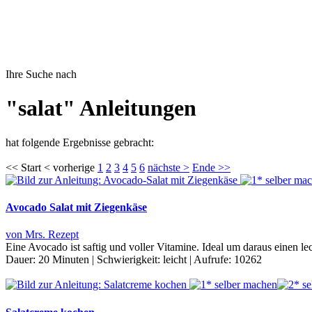
Ihre Suche nach
"salat" Anleitungen
hat folgende Ergebnisse gebracht:
<< Start < vorherige
1
2
3
4
5
6
nächste >
Ende >>
Avocado Salat mit Ziegenkäse
von Mrs. Rezept
Eine Avocado ist saftig und voller Vitamine. Ideal um daraus einen l
Dauer:
20 Minuten
|
Schwierigkeit:
leicht
|
Aufrufe:
10262