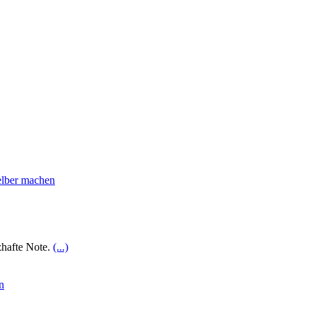
zhafte Note.
(...)