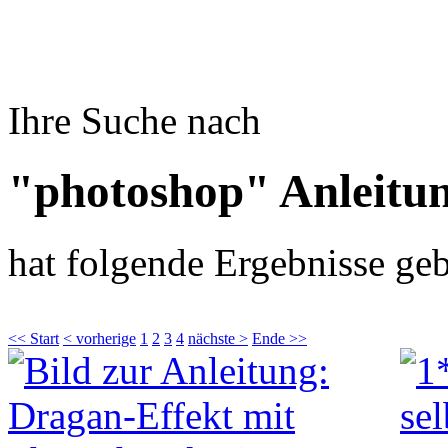
Ihre Suche nach
"photoshop" Anleitu
hat folgende Ergebnisse geb
<< Start
< vorherige
1
2
3
4
nächste >
Ende >>