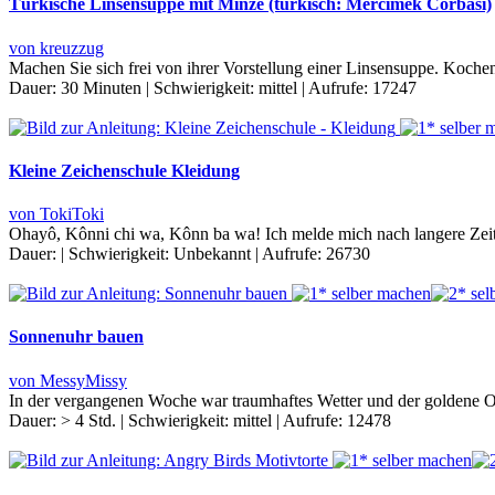
Türkische Linsensuppe mit Minze (türkisch: Mercimek Corbasi)
von kreuzzug
Machen Sie sich frei von ihrer Vorstellung einer Linsensuppe. Kochen
Dauer:
30 Minuten
|
Schwierigkeit:
mittel
|
Aufrufe:
17247
Kleine Zeichenschule Kleidung
von TokiToki
Ohayô, Kônni chi wa, Kônn ba wa! Ich melde mich nach langere Zeit
Dauer:
|
Schwierigkeit:
Unbekannt
|
Aufrufe:
26730
Sonnenuhr bauen
von MessyMissy
In der vergangenen Woche war traumhaftes Wetter und der goldene O
Dauer:
> 4 Std.
|
Schwierigkeit:
mittel
|
Aufrufe:
12478