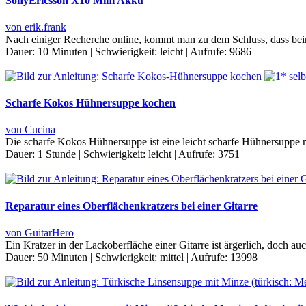
SonyEricsson X10 Mini Akku
von erik.frank
Nach einiger Recherche online, kommt man zu dem Schluss, dass bei
Dauer:
10 Minuten
|
Schwierigkeit:
leicht
|
Aufrufe:
9686
Scharfe Kokos Hühnersuppe kochen
von Cucina
Die scharfe Kokos Hühnersuppe ist eine leicht scharfe Hühnersuppe m
Dauer:
1 Stunde
|
Schwierigkeit:
leicht
|
Aufrufe:
3751
Reparatur eines Oberflächenkratzers bei einer Gitarre
von GuitarHero
Ein Kratzer in der Lackoberfläche einer Gitarre ist ärgerlich, doch au
Dauer:
50 Minuten
|
Schwierigkeit:
mittel
|
Aufrufe:
13998