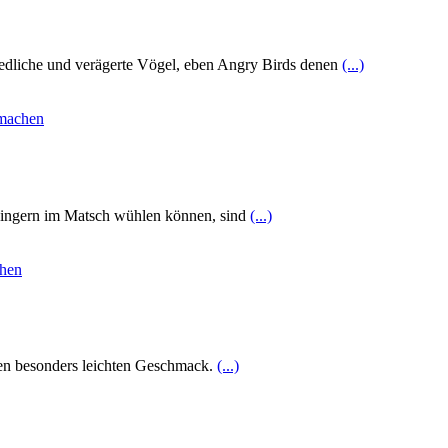
e niedliche und verägerte Vögel, eben Angry Birds denen
(...)
Fingern im Matsch wühlen können, sind
(...)
nen besonders leichten Geschmack.
(...)