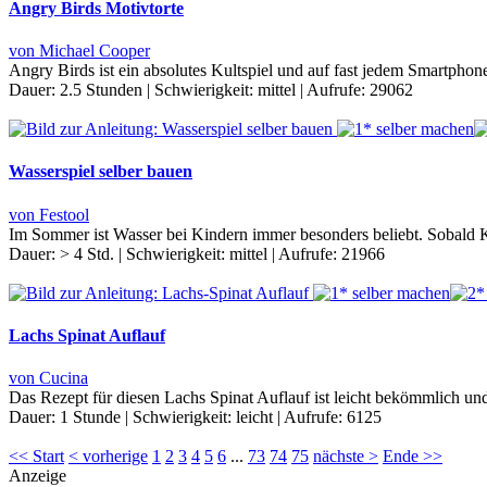
Angry Birds Motivtorte
von Michael Cooper
Angry Birds ist ein absolutes Kultspiel und auf fast jedem Smartphone,
Dauer:
2.5 Stunden
|
Schwierigkeit:
mittel
|
Aufrufe:
29062
Wasserspiel selber bauen
von Festool
Im Sommer ist Wasser bei Kindern immer besonders beliebt. Sobald
Dauer:
> 4 Std.
|
Schwierigkeit:
mittel
|
Aufrufe:
21966
Lachs Spinat Auflauf
von Cucina
Das Rezept für diesen Lachs Spinat Auflauf ist leicht bekömmlich u
Dauer:
1 Stunde
|
Schwierigkeit:
leicht
|
Aufrufe:
6125
<< Start
< vorherige
1
2
3
4
5
6
...
73
74
75
nächste >
Ende >>
Anzeige