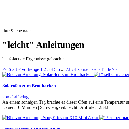
Ihre Suche nach
"leicht" Anleitungen
hat folgende Ergebnisse gebracht:
<< Start
< vorherige
1
2
3
4
5
6
...
73
74
75
nächste >
Ende >>
Solarofen zum Brot backen
von abri beluga
An einem sonnigen Tag brachte es dieser Ofen auf eine Temperatur um
Dauer:
10 Minuten
|
Schwierigkeit:
leicht
|
Aufrufe:
12843