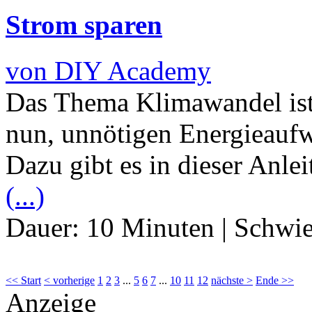
Strom sparen
von DIY Academy
Das Thema Klimawandel ist a
nun, unnötigen Energieauf
Dazu gibt es in dieser Anle
(...)
Dauer:
10 Minuten
|
Schwie
<< Start
< vorherige
1
2
3
...
5
6
7
...
10
11
12
nächste >
Ende >>
Anzeige