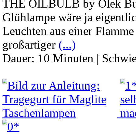
THE OILBULB by Olek Bul
Glühlampe wäre ja eigentli
Leuchten aus einer Flamme 
großartiger
(...)
Dauer:
10 Minuten
|
Schwie