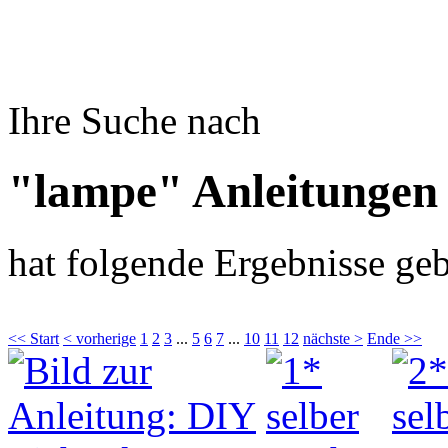
Ihre Suche nach
"lampe" Anleitungen
hat folgende Ergebnisse geb
<< Start
< vorherige
1
2
3
...
5
6
7
...
10
11
12
nächste >
Ende >>