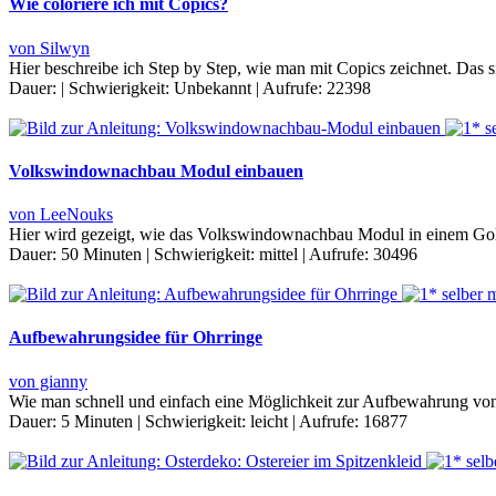
Wie coloriere ich mit Copics?
von Silwyn
Hier beschreibe ich Step by Step, wie man mit Copics zeichnet. Das s
Dauer:
|
Schwierigkeit:
Unbekannt
|
Aufrufe:
22398
Volkswindownachbau Modul einbauen
von LeeNouks
Hier wird gezeigt, wie das Volkswindownachbau Modul in einem Gol
Dauer:
50 Minuten
|
Schwierigkeit:
mittel
|
Aufrufe:
30496
Aufbewahrungsidee für Ohrringe
von gianny
Wie man schnell und einfach eine Möglichkeit zur Aufbewahrung von 
Dauer:
5 Minuten
|
Schwierigkeit:
leicht
|
Aufrufe:
16877