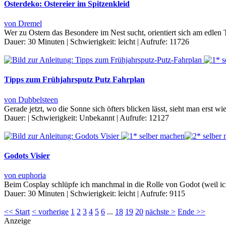
Osterdeko: Ostereier im Spitzenkleid
von Dremel
Wer zu Ostern das Besondere im Nest sucht, orientiert sich am edlen
Dauer:
30 Minuten
|
Schwierigkeit:
leicht
|
Aufrufe:
11726
Tipps zum Frühjahrsputz Putz Fahrplan
von Dubbelsteen
Gerade jetzt, wo die Sonne sich öfters blicken lässt, sieht man erst 
Dauer:
|
Schwierigkeit:
Unbekannt
|
Aufrufe:
12127
Godots Visier
von euphoria
Beim Cosplay schlüpfe ich manchmal in die Rolle von Godot (weil ich e
Dauer:
30 Minuten
|
Schwierigkeit:
leicht
|
Aufrufe:
9115
<< Start
< vorherige
1
2
3
4
5
6
...
18
19
20
nächste >
Ende >>
Anzeige