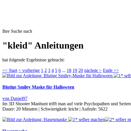
Ihre Suche nach
"kleid" Anleitungen
hat folgende Ergebnisse gebracht:
<< Start
< vorherige
1
2
3
4
5
6
...
18
19
20
nächste >
Ende >>
Blutige Smiley Maske für Halloween
von Daniel97
Im 3D Shooter Manhunt trifft man auf viele Psychopathen und Serien
Dauer:
20 Minuten
|
Schwierigkeit:
leicht
|
Aufrufe:
5622