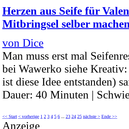
Herzen aus Seife für Valen
Mitbringsel selber mache
von Dice
Man muss erst mal Seifenres
bei Wawerko siehe Kreativ: 
ist diese Idee entstanden) 
Dauer:
40 Minuten
|
Schwie
<< Start
< vorherige
1
2
3
4
5
6
...
23
24
25
nächste >
Ende >>
Anzeige