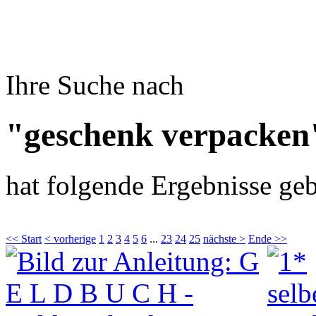
Ihre Suche nach
"geschenk verpacken
hat folgende Ergebnisse geb
<< Start
< vorherige
1
2
3
4
5
6
...
23
24
25
nächste >
Ende >>