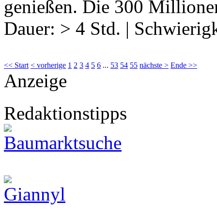
genießen. Die 300 Million
Dauer:
> 4 Std.
|
Schwierigk
<< Start
< vorherige
1
2
3
4
5
6
...
53
54
55
nächste >
Ende >>
Anzeige
Redaktionstipps