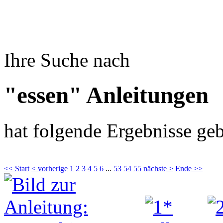
Ihre Suche nach
"essen" Anleitungen
hat folgende Ergebnisse geb
<< Start
< vorherige
1
2
3
4
5
6
...
53
54
55
nächste >
Ende >>