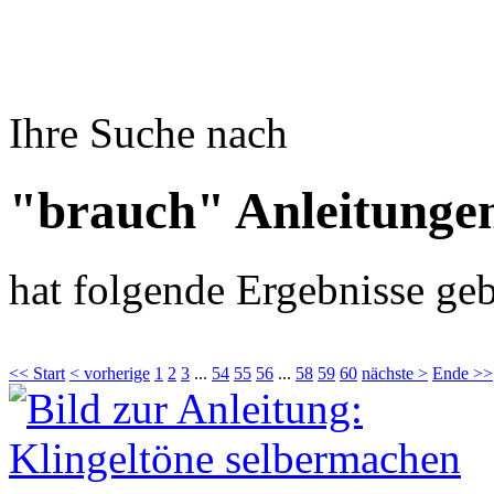
Ihre Suche nach
"brauch" Anleitunge
hat folgende Ergebnisse geb
<< Start
< vorherige
1
2
3
...
54
55
56
...
58
59
60
nächste >
Ende >>