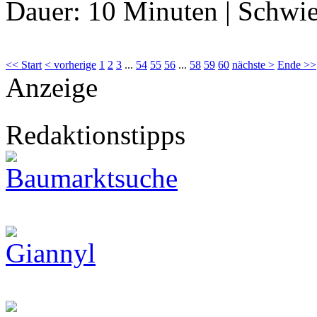
Dauer:
10 Minuten
|
Schwie
<< Start
< vorherige
1
2
3
...
54
55
56
...
58
59
60
nächste >
Ende >>
Anzeige
Redaktionstipps