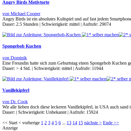
Angry Birds Motivtorte
von Michael Cooper
Angry Birds ist ein absolutes Kultspiel und auf fast jedem Smartphone,
Dauer:
2.5 Stunden
|
Schwierigkeit:
mittel
|
Aufrufe:
29074
Spongebob Kuchen
von Dominik
Eine Freundin hatte sich zum Geburtstag einen Spongebob Kuchen gew
Dauer:
> 4 Std.
|
Schwierigkeit:
mittel
|
Aufrufe:
11944
Vanillekipferl
von Dr. Cook
Wir alle lieben doch diese leckeren Vanillekipferl, in USA auch sand 
Dauer:
|
Schwierigkeit:
Unbekannt
|
Aufrufe:
15924
<< Start < vorherige
1
2
3
4
5
6
...
13
14
15
nächste >
Ende >>
Anzeige