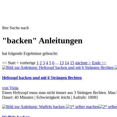
Ihre Suche nach
"backen" Anleitungen
hat folgende Ergebnisse gebracht:
<< Start < vorherige
1
2
3
4
5
6
...
13
14
15
nächste >
Ende >>
Hefezopf backen und mit 6 Strängen flechten
von Viola
Einen Hefezopf muss man nicht immer aus 3 Strängen flechten. Man ka
Dauer:
40 Minuten
|
Schwierigkeit:
leicht
|
Aufrufe:
18081