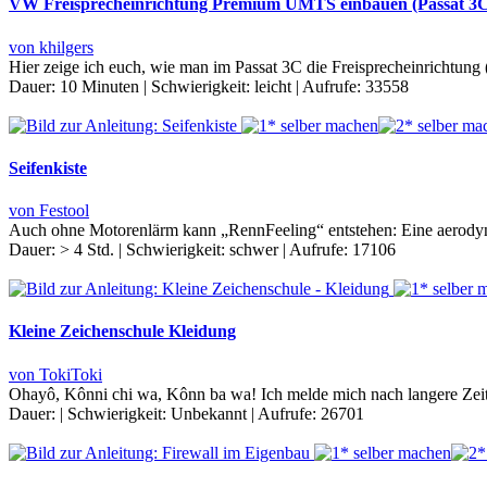
VW Freisprecheinrichtung Premium UMTS einbauen (Passat 3
von khilgers
Hier zeige ich euch, wie man im Passat 3C die Freisprecheinricht
Dauer:
10 Minuten
|
Schwierigkeit:
leicht
|
Aufrufe:
33558
Seifenkiste
von Festool
Auch ohne Motorenlärm kann „RennFeeling“ entstehen: Eine aerodyna
Dauer:
> 4 Std.
|
Schwierigkeit:
schwer
|
Aufrufe:
17106
Kleine Zeichenschule Kleidung
von TokiToki
Ohayô, Kônni chi wa, Kônn ba wa! Ich melde mich nach langere Zeit
Dauer:
|
Schwierigkeit:
Unbekannt
|
Aufrufe:
26701