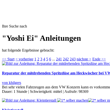
Ihre Suche nach
"Yoshi Ei" Anleitungen
hat folgende Ergebnisse gebracht:
<< Start
< vorherige
1
2
3
4
5
6
...
241
242
243
nächste >
Ende >>
Reparatur der mitdrehenden Spritzdüse am Heckwischer bei VW
von khilgers
Bei sehr vielen Fahrzeugen aus dem VW Konzern kann es vorkommen, 
Dauer:
1 Stunde
|
Schwierigkeit:
mittel
|
Aufrufe:
98369