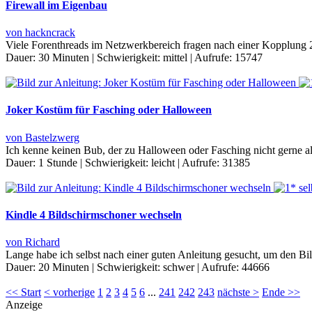
Firewall im Eigenbau
von hackncrack
Viele Forenthreads im Netzwerkbereich fragen nach einer Kopplung 
Dauer:
30 Minuten
|
Schwierigkeit:
mittel
|
Aufrufe:
15747
Joker Kostüm für Fasching oder Halloween
von Bastelzwerg
Ich kenne keinen Bub, der zu Halloween oder Fasching nicht gerne al
Dauer:
1 Stunde
|
Schwierigkeit:
leicht
|
Aufrufe:
31385
Kindle 4 Bildschirmschoner wechseln
von Richard
Lange habe ich selbst nach einer guten Anleitung gesucht, um den B
Dauer:
20 Minuten
|
Schwierigkeit:
schwer
|
Aufrufe:
44666
<< Start
< vorherige
1
2
3
4
5
6
...
241
242
243
nächste >
Ende >>
Anzeige