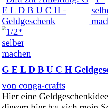
G E L D B U C H Geldges
von conga-crafts
Hier eine Geldgeschenkide
diesem hier hat sich mein 