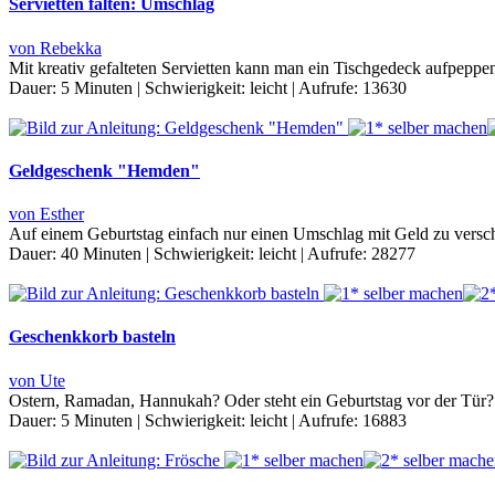
Servietten falten: Umschlag
von Rebekka
Mit kreativ gefalteten Servietten kann man ein Tischgedeck aufpeppen
Dauer:
5 Minuten
|
Schwierigkeit:
leicht
|
Aufrufe:
13630
Geldgeschenk "Hemden"
von Esther
Auf einem Geburtstag einfach nur einen Umschlag mit Geld zu versch
Dauer:
40 Minuten
|
Schwierigkeit:
leicht
|
Aufrufe:
28277
Geschenkkorb basteln
von Ute
Ostern, Ramadan, Hannukah? Oder steht ein Geburtstag vor der Tür? E
Dauer:
5 Minuten
|
Schwierigkeit:
leicht
|
Aufrufe:
16883