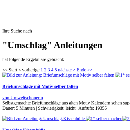
Ihre Suche nach
"Umschlag" Anleitungen
hat folgende Ergebnisse gebracht:
<< Start < vorherige
1
2
3
4
5
nächste >
Ende >>
Briefumschläge mit Motiv selber falten
von Umweltschonerin
Selbstgemachte Briefumschläge aus alten Motiv Kalendern sehen sup
Dauer:
5 Minuten
|
Schwierigkeit:
leicht
|
Aufrufe:
19355