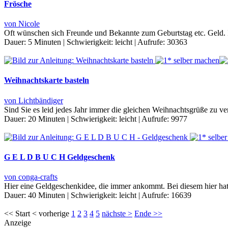
Frösche
von Nicole
Oft wünschen sich Freunde und Bekannte zum Geburtstag etc. Geld. I
Dauer:
5 Minuten
|
Schwierigkeit:
leicht
|
Aufrufe:
30363
Weihnachtskarte basteln
von Lichtbändiger
Sind Sie es leid jedes Jahr immer die gleichen Weihnachtsgrüße zu 
Dauer:
20 Minuten
|
Schwierigkeit:
leicht
|
Aufrufe:
9977
G E L D B U C H Geldgeschenk
von conga-crafts
Hier eine Geldgeschenkidee, die immer ankommt. Bei diesem hier hat
Dauer:
40 Minuten
|
Schwierigkeit:
leicht
|
Aufrufe:
16639
<< Start < vorherige
1
2
3
4
5
nächste >
Ende >>
Anzeige