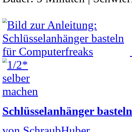
Schlüsselanhänger bastel
von SchraubHuber