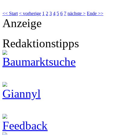
<< Start
< vorherige
1
2
3
4
5
6
7
nächste >
Ende >>
Anzeige
Redaktionstipps