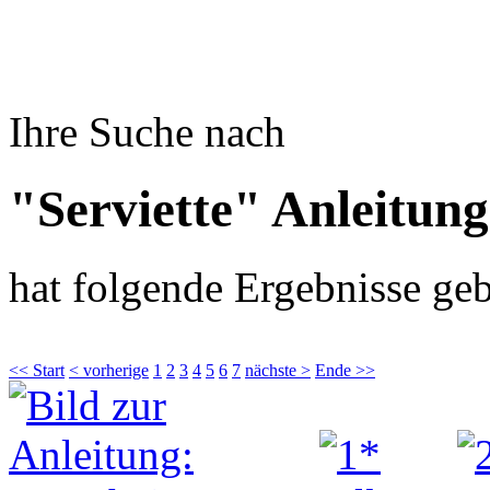
Ihre Suche nach
"Serviette" Anleitun
hat folgende Ergebnisse geb
<< Start
< vorherige
1
2
3
4
5
6
7
nächste >
Ende >>