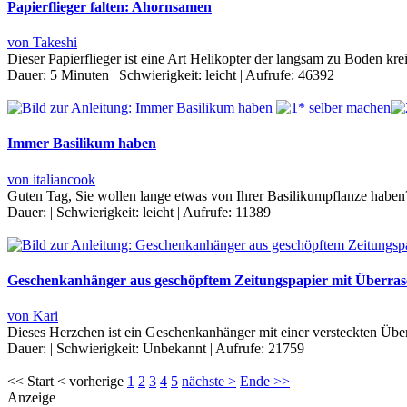
Papierflieger falten: Ahornsamen
von Takeshi
Dieser Papierflieger ist eine Art Helikopter der langsam zu Boden k
Dauer:
5 Minuten
|
Schwierigkeit:
leicht
|
Aufrufe:
46392
Immer Basilikum haben
von italiancook
Guten Tag, Sie wollen lange etwas von Ihrer Basilikumpflanze haben? 
Dauer:
|
Schwierigkeit:
leicht
|
Aufrufe:
11389
Geschenkanhänger aus geschöpftem Zeitungspapier mit Überra
von Kari
Dieses Herzchen ist ein Geschenkanhänger mit einer versteckten Ü
Dauer:
|
Schwierigkeit:
Unbekannt
|
Aufrufe:
21759
<< Start < vorherige
1
2
3
4
5
nächste >
Ende >>
Anzeige