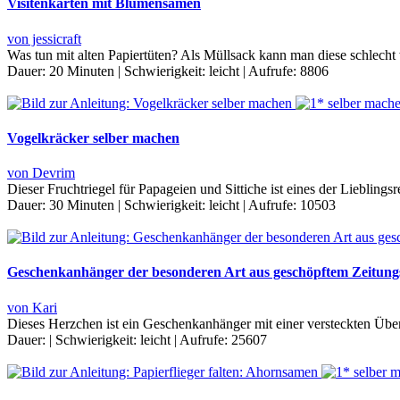
Visitenkarten mit Blumensamen
von jessicraft
Was tun mit alten Papiertüten? Als Müllsack kann man diese schlecht
Dauer:
20 Minuten
|
Schwierigkeit:
leicht
|
Aufrufe:
8806
Vogelkräcker selber machen
von Devrim
Dieser Fruchtriegel für Papageien und Sittiche ist eines der Liebli
Dauer:
30 Minuten
|
Schwierigkeit:
leicht
|
Aufrufe:
10503
Geschenkanhänger der besonderen Art aus geschöpftem Zeitung
von Kari
Dieses Herzchen ist ein Geschenkanhänger mit einer versteckten Ü
Dauer:
|
Schwierigkeit:
leicht
|
Aufrufe:
25607