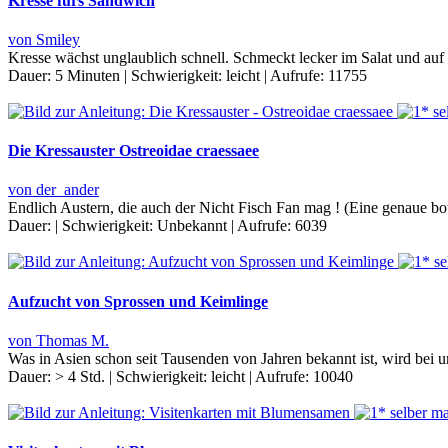
Kresse fürs Sandwich
von Smiley
Kresse wächst unglaublich schnell. Schmeckt lecker im Salat und a
Dauer:
5 Minuten
|
Schwierigkeit:
leicht
|
Aufrufe:
11755
Die Kressauster Ostreoidae craessaee
von der_ander
Endlich Austern, die auch der Nicht Fisch Fan mag ! (Eine genaue bot
Dauer:
|
Schwierigkeit:
Unbekannt
|
Aufrufe:
6039
Aufzucht von Sprossen und Keimlinge
von Thomas M.
Was in Asien schon seit Tausenden von Jahren bekannt ist, wird bei u
Dauer:
> 4 Std.
|
Schwierigkeit:
leicht
|
Aufrufe:
10040