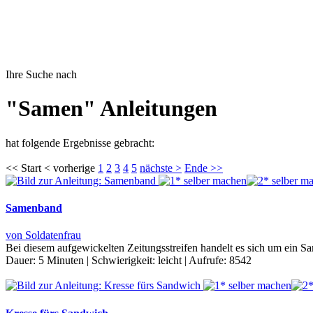
Ihre Suche nach
"Samen" Anleitungen
hat folgende Ergebnisse gebracht:
<< Start < vorherige
1
2
3
4
5
nächste >
Ende >>
Samenband
von Soldatenfrau
Bei diesem aufgewickelten Zeitungsstreifen handelt es sich um ein Sa
Dauer:
5 Minuten
|
Schwierigkeit:
leicht
|
Aufrufe:
8542