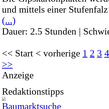
und mittels einer Stufenfal
(...)
Dauer:
2.5 Stunden
|
Schwie
<< Start < vorherige
1
2
3
>>
Anzeige
Redaktionstipps