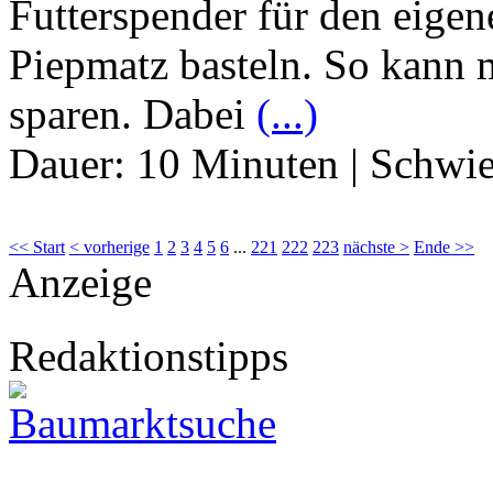
Futterspender für den eigen
Piepmatz basteln. So kann 
sparen. Dabei
(...)
Dauer:
10 Minuten
|
Schwie
<< Start
< vorherige
1
2
3
4
5
6
...
221
222
223
nächste >
Ende >>
Anzeige
Redaktionstipps