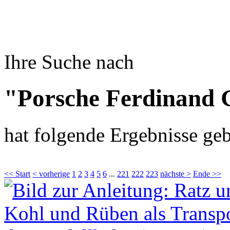
Ihre Suche nach
"Porsche Ferdinand 
hat folgende Ergebnisse geb
<< Start
< vorherige
1
2
3
4
5
6
...
221
222
223
nächste >
Ende >>