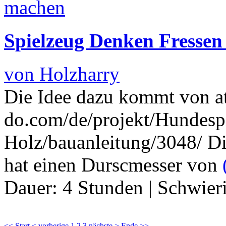
Spielzeug Denken Fressen
von Holzharry
Die Idee dazu kommt von a
do.com/de/projekt/Hundesp
Holz/bauanleitung/3048/ Die
hat einen Durscmesser von
Dauer:
4 Stunden
|
Schwier
<< Start
< vorherige
1
2
3
nächste >
Ende >>