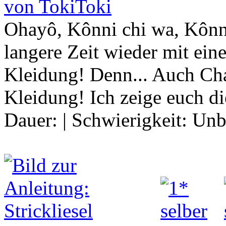
von TokiToki
Ohayô, Kônni chi wa, Kônn
langere Zeit wieder mit ein
Kleidung! Denn... Auch Cha
Kleidung! Ich zeige euch d
Dauer:
|
Schwierigkeit:
Unb