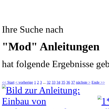
Ihre Suche nach
"Mod" Anleitungen
hat folgende Ergebnisse geb
<< Start
< vorherige
1
2
3
...
32
33
34
35
36
37
nächste >
Ende >>