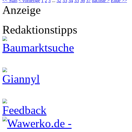
<< Start
< vorherige
1
2
3
...
32
33
34
35
36
37
nächste >
Ende >>
Anzeige
Redaktionstipps