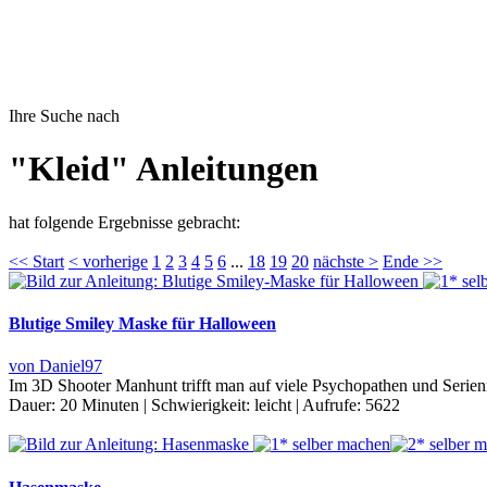
Ihre Suche nach
"Kleid" Anleitungen
hat folgende Ergebnisse gebracht:
<< Start
< vorherige
1
2
3
4
5
6
...
18
19
20
nächste >
Ende >>
Blutige Smiley Maske für Halloween
von Daniel97
Im 3D Shooter Manhunt trifft man auf viele Psychopathen und Serien
Dauer:
20 Minuten
|
Schwierigkeit:
leicht
|
Aufrufe:
5622