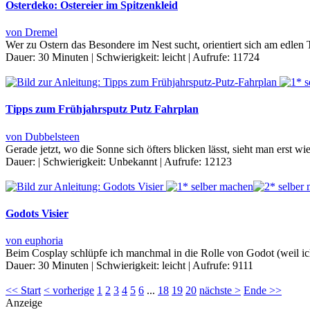
Osterdeko: Ostereier im Spitzenkleid
von Dremel
Wer zu Ostern das Besondere im Nest sucht, orientiert sich am edlen
Dauer:
30 Minuten
|
Schwierigkeit:
leicht
|
Aufrufe:
11724
Tipps zum Frühjahrsputz Putz Fahrplan
von Dubbelsteen
Gerade jetzt, wo die Sonne sich öfters blicken lässt, sieht man erst 
Dauer:
|
Schwierigkeit:
Unbekannt
|
Aufrufe:
12123
Godots Visier
von euphoria
Beim Cosplay schlüpfe ich manchmal in die Rolle von Godot (weil ich e
Dauer:
30 Minuten
|
Schwierigkeit:
leicht
|
Aufrufe:
9111
<< Start
< vorherige
1
2
3
4
5
6
...
18
19
20
nächste >
Ende >>
Anzeige