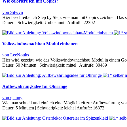
Wie coloriere ich mit Copics?
von Silwyn
Hier beschreibe ich Step by Step, wie man mit Copics zeichnet. Das s
Dauer:
|
Schwierigkeit:
Unbekannt
|
Aufrufe:
22392
Volkswindownachbau Modul einbauen
von LeeNouks
Hier wird gezeigt, wie das Volkswindownachbau Modul in einem Gol
Dauer:
50 Minuten
|
Schwierigkeit:
mittel
|
Aufrufe:
30489
Aufbewahrungsidee für Ohrringe
von gianny
Wie man schnell und einfach eine Möglichkeit zur Aufbewahrung von 
Dauer:
5 Minuten
|
Schwierigkeit:
leicht
|
Aufrufe:
16872