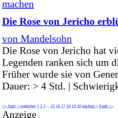
Die Rose von Jericho erbl
von Mandelsohn
Die Rose von Jericho hat v
Legenden ranken sich um di
Früher wurde sie von Gener
Dauer:
> 4 Std.
|
Schwierigk
<< Start
< vorherige
1
2
3
...
15
16
17
18
19
20
nächste >
Ende >>
Anzeige