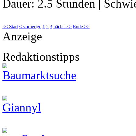
Dauer:
2.5 Stunden
|
Schwie
<< Start
< vorherige
1
2
3
nächste >
Ende >>
Anzeige
Redaktionstipps