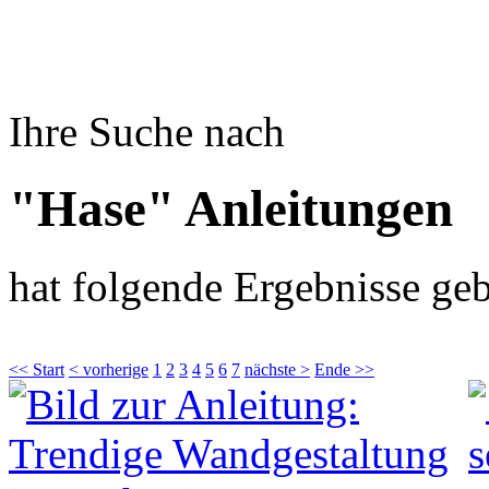
Ihre Suche nach
"Hase" Anleitungen
hat folgende Ergebnisse geb
<< Start
< vorherige
1
2
3
4
5
6
7
nächste >
Ende >>