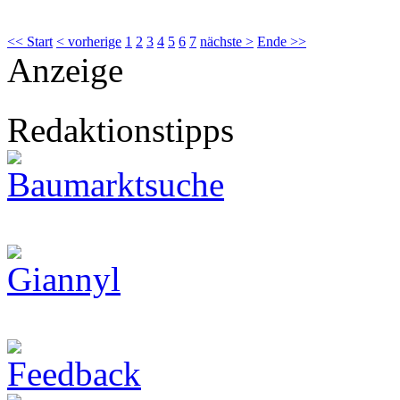
<< Start
< vorherige
1
2
3
4
5
6
7
nächste >
Ende >>
Anzeige
Redaktionstipps