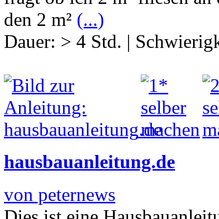
den 2 m²
(...)
Dauer:
> 4 Std.
|
Schwierigk
hausbauanleitung.de
von peternews
Dies ist eine Hausbauanleit