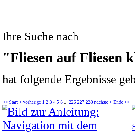
Ihre Suche nach
"Fliesen auf Fliesen 
hat folgende Ergebnisse geb
<< Start
< vorherige
1
2
3
4
5
6
...
226
227
228
nächste >
Ende >>