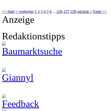
<< Start
< vorherige
1
2
3
4
5
6
...
226
227
228
nächste >
Ende >>
Anzeige
Redaktionstipps