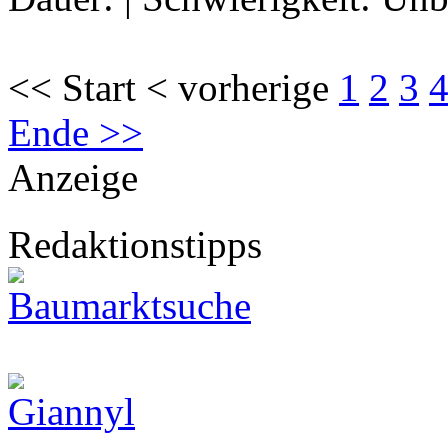
<< Start < vorherige
1
2
3
Ende >>
Anzeige
Redaktionstipps