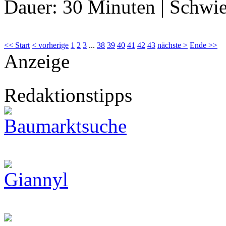
Dauer:
30 Minuten
|
Schwie
<< Start
< vorherige
1
2
3
...
38
39
40
41
42
43
nächste >
Ende >>
Anzeige
Redaktionstipps