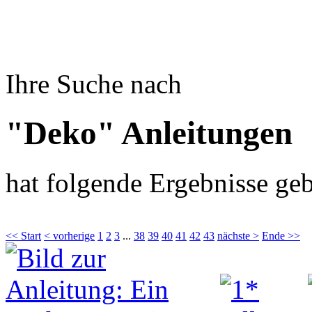
Ihre Suche nach
"Deko" Anleitungen
hat folgende Ergebnisse geb
<< Start
< vorherige
1
2
3
...
38
39
40
41
42
43
nächste >
Ende >>