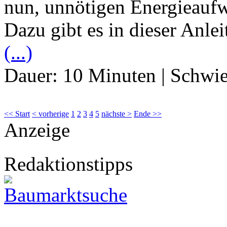
nun, unnötigen Energieauf
Dazu gibt es in dieser Anle
(...)
Dauer:
10 Minuten
|
Schwie
<< Start
< vorherige
1
2
3
4
5
nächste >
Ende >>
Anzeige
Redaktionstipps