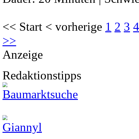
<< Start < vorherige
1
2
3
>>
Anzeige
Redaktionstipps