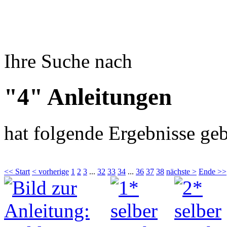
Ihre Suche nach
"4" Anleitungen
hat folgende Ergebnisse geb
<< Start
< vorherige
1
2
3
...
32
33
34
...
36
37
38
nächste >
Ende >>