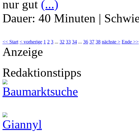
nur gut
(...)
Dauer:
40 Minuten
|
Schwie
<< Start
< vorherige
1
2
3
...
32
33
34
...
36
37
38
nächste >
Ende >>
Anzeige
Redaktionstipps