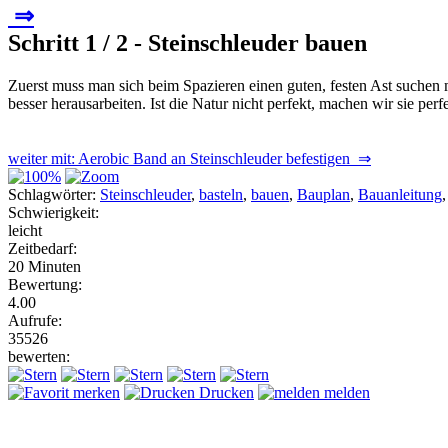
⇒
Schritt 1 / 2 - Steinschleuder bauen
Zuerst muss man sich beim Spazieren einen guten, festen Ast suchen
besser herausarbeiten. Ist die Natur nicht perfekt, machen wir sie perfe
weiter mit: Aerobic Band an Steinschleuder befestigen ⇒
Schlagwörter:
Steinschleuder
,
basteln
,
bauen
,
Bauplan
,
Bauanleitung
Schwierigkeit:
leicht
Zeitbedarf:
20 Minuten
Bewertung:
4.00
Aufrufe:
35526
bewerten:
merken
Drucken
melden