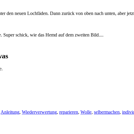
nter den neuen Lochfäden. Dann zurück von oben nach unten, aber jet
e. Super schick, wie das Hemd auf dem zweiten Bild....
was
e.
,
Anleitung
,
Wiederverwertung
,
reparieren
,
Wolle
,
selbermachen
,
indivi