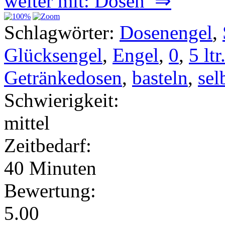
weiter mit: Dosen ⇒
Schlagwörter:
Dosenengel
,
Glücksengel
,
Engel
,
0
,
5 lt
Getränkedosen
,
basteln
,
sel
Schwierigkeit:
mittel
Zeitbedarf:
40 Minuten
Bewertung:
5.00