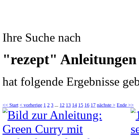
Ihre Suche nach
"rezept" Anleitungen
hat folgende Ergebnisse geb
<< Start
< vorherige
1
2
3
...
12
13
14
15
16
17
nächste >
Ende >>