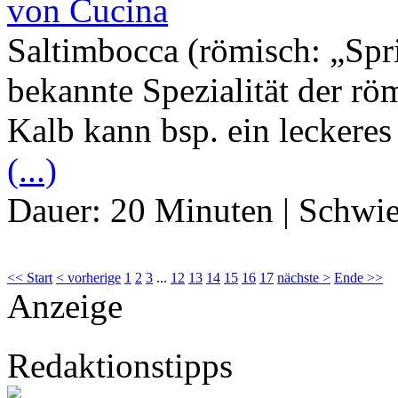
von Cucina
Saltimbocca (römisch: „Spr
bekannte Spezialität der r
Kalb kann bsp. ein leckeres
(...)
Dauer:
20 Minuten
|
Schwie
<< Start
< vorherige
1
2
3
...
12
13
14
15
16
17
nächste >
Ende >>
Anzeige
Redaktionstipps