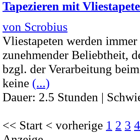
Tapezieren mit Vliestapet
von Scrobius
Vliestapeten werden immer 
zunehmender Beliebtheit, de
bzgl. der Verarbeitung beim
keine
(...)
Dauer:
2.5 Stunden
|
Schwie
<< Start < vorherige
1
2
3
Anzeige