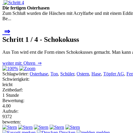
Die fertigen Osterhasen
Zum Schluß wurden die Häschen mit Acrylfarbe und mit einem Eddin
Be...
⇒
Schritt 1 / 4 - Schokokuss
Aus Ton wird erst die Form eines Schokokusses gemacht. Man kann a
weiter mit: Ohren ⇒
Schlagwörter:
Osterhase
,
Ton
,
Schüler
,
Ostern
,
Hase
,
Töpfer AG
,
Fen
Schwierigkeit:
leicht
Zeitbedarf:
1 Stunde
Bewertung:
4.00
Aufrufe:
9372
bewerten:
merken
Drucken
melden