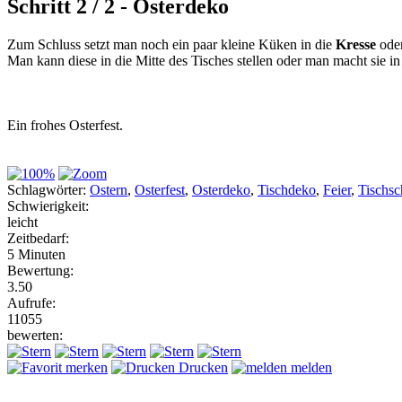
Schritt 2 / 2 - Osterdeko
Zum Schluss setzt man noch ein paar kleine Küken in die
Kresse
oder
Man kann diese in die Mitte des Tisches stellen oder man macht sie 
Ein frohes Osterfest.
Schlagwörter:
Ostern
,
Osterfest
,
Osterdeko
,
Tischdeko
,
Feier
,
Tischs
Schwierigkeit:
leicht
Zeitbedarf:
5 Minuten
Bewertung:
3.50
Aufrufe:
11055
bewerten:
merken
Drucken
melden