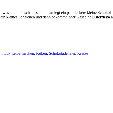
, was auch hübsch aussieht , man legt ein paar leckere kleine Schoko
in ein kleines Schälchen und dann bekommt jeder Gast eine
Osterdeko
a
chmuck
,
selbermachen
,
Küken
,
Schokoladeneier
,
Kresse