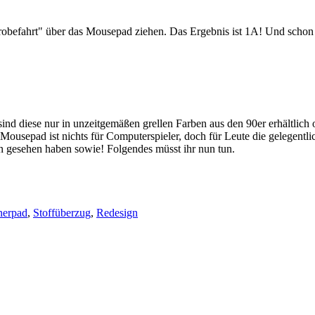
 "Probefahrt" über das Mousepad ziehen. Das Ergebnis ist 1A! Und sc
nd diese nur in unzeitgemäßen grellen Farben aus den 90er erhältlich o
ousepad ist nichts für Computerspieler, doch für Leute die gelegentli
n gesehen haben sowie! Folgendes müsst ihr nun tun.
nerpad
,
Stoffüberzug
,
Redesign