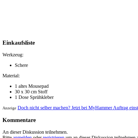
Einkaufsliste
Werkzeug:
Schere
Material:
1 altes Mousepad
30 x 30 cm Stoff
1 Dose Sprühkleber
Doch nicht selber machen? Jetzt bei MyHammer Auftrag eins
Anzeige
Kommentare
An dieser Diskussion teilnehmen.
Bitte
anmelden
oder
registrieren
um an dieser Diskussion teilnehmen 