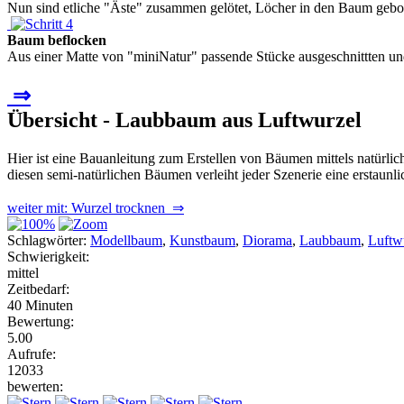
Nun sind etliche "Äste" zusammen gelötet, Löcher in den Baum gebohr
Baum beflocken
Aus einer Matte von "miniNatur" passende Stücke ausgeschnittten und 
⇒
Übersicht - Laubbaum aus Luftwurzel
Hier ist eine Bauanleitung zum Erstellen von Bäumen mittels natürli
diesen semi-natürlichen Bäumen verleiht jeder Szenerie eine erstaunli
weiter mit: Wurzel trocknen ⇒
Schlagwörter:
Modellbaum
,
Kunstbaum
,
Diorama
,
Laubbaum
,
Luftw
Schwierigkeit:
mittel
Zeitbedarf:
40 Minuten
Bewertung:
5.00
Aufrufe:
12033
bewerten: