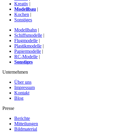
Kreativ
|
Modellbau
|
Kochen
|
Sonstiges
Modellbahn
|
Schiffsmodelle
|
Flugmodelle
|
Plastikmodelle
|
Papiermodelle
|
RC-Modelle
|
Sonstiges
Unternehmen
Über uns
Impressum
Kontakt
Blog
Presse
Berichte
Mitteilungen
Bildmaterial