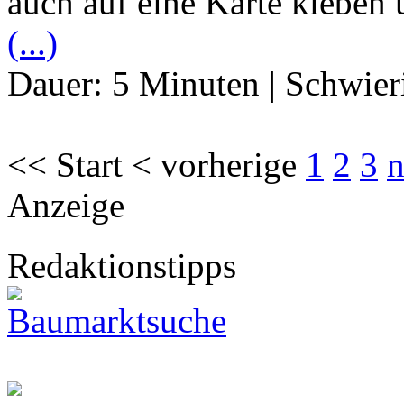
auch auf eine Karte kleben 
(...)
Dauer:
5 Minuten
|
Schwier
<< Start < vorherige
1
2
3
n
Anzeige
Redaktionstipps