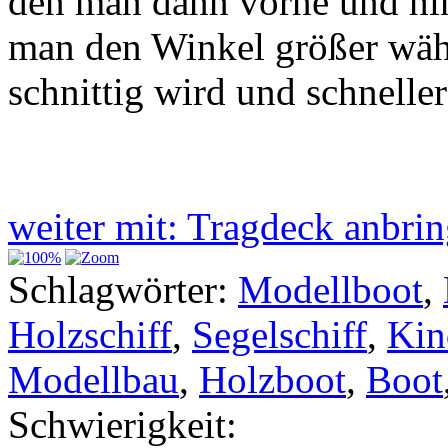
den man dann vorne und hin
man den Winkel größer wäh
schnittig wird und schneller
weiter mit: Tragdeck anbr
Schlagwörter:
Modellboot
,
Holzschiff
,
Segelschiff
,
Kin
Modellbau
,
Holzboot
,
Boot
Schwierigkeit: