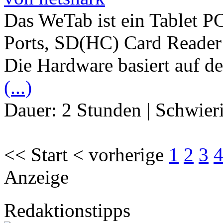
Das WeTab ist ein Tablet P
Ports, SD(HC) Card Reade
Die Hardware basiert auf de
(...)
Dauer:
2 Stunden
|
Schwier
<< Start < vorherige
1
2
3
Anzeige
Redaktionstipps