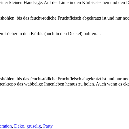
iner kleinen Handsäge. Auf der Linie in den Kürbis stechen und den D
hlen, bis das feucht-rötliche Fruchtfleisch abgekratzt ist und nur noch
en Löcher in den Kürbis (auch in den Deckel) bohren....
öhlen, bis das feucht-rötliche Fruchtfleisch abgekratzt ist und nur noc
chenkrepp das wabbelige Innenleben heraus zu holen. Auch wenn es ekel
ration
,
Deko
,
gruselig
,
Party