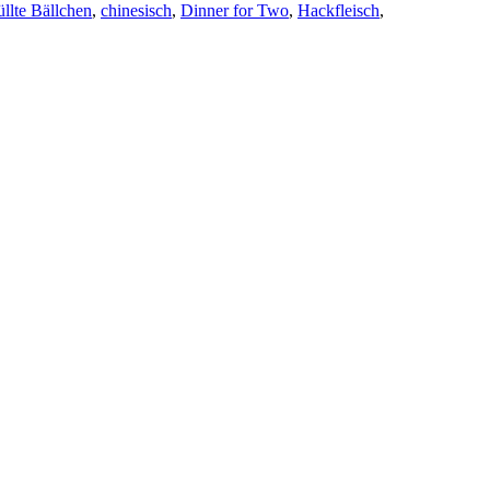
üllte Bällchen
,
chinesisch
,
Dinner for Two
,
Hackfleisch
,