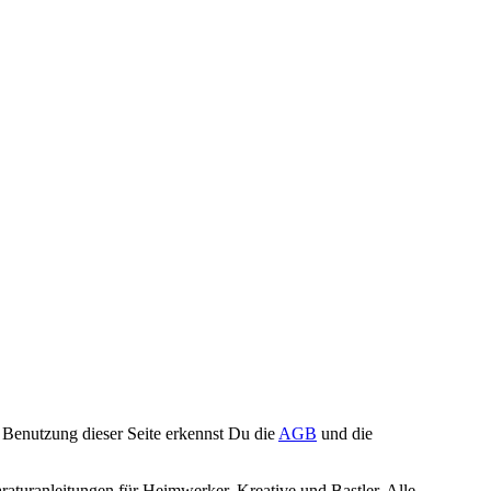
Benutzung dieser Seite erkennst Du die
AGB
und die
turanleitungen für Heimwerker, Kreative und Bastler. Alle