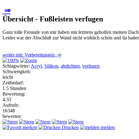
⇒
Übersicht - Fußleisten verfugen
Ganz tolle Freunde von mir haben mir letztens geholfen meinen Dach
Leider war der Abschluß zur Wand nicht wirklich schön und da hatten 
weiter mit: Vorbereitungen ⇒
Schlagwörter:
Acryl
,
Silikon
,
abdichten
,
verfugen
Schwierigkeit:
leicht
Zeitbedarf:
1.5 Stunden
Bewertung:
4.33
Aufrufe:
16348
bewerten:
merken
Drucken
melden