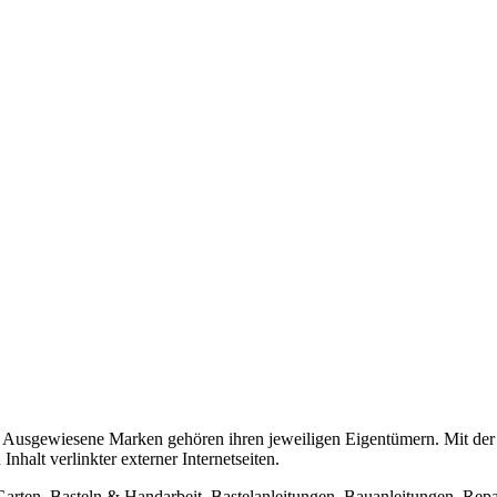
usgewiesene Marken gehören ihren jeweiligen Eigentümern. Mit der 
halt verlinkter externer Internetseiten.
n, Basteln & Handarbeit. Bastelanleitungen, Bauanleitungen, Repara