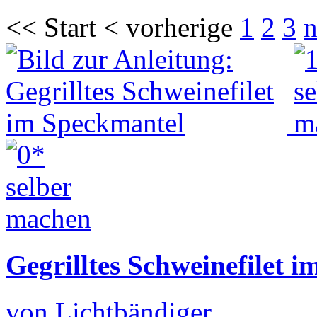
<< Start < vorherige
1
2
3
n
Gegrilltes Schweinefilet 
von Lichtbändiger