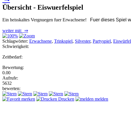
Übersicht - Eiswuerfelspiel
Ein heisskaltes Vergnuegen fuer Erwachsene!
Fuer dieses Spiel 
weiter mit: ⇒
Schlagwörter:
Erwachsene
,
Trinkspiel
,
Silvester
,
Partyspiel
,
Eiswürfel
Schwierigkeit:
Zeitbedarf:
Bewertung:
0.00
Aufrufe:
5632
bewerten:
merken
Drucken
melden