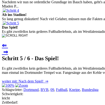
Nachdem wir nun ne ordentliche Grundlage im Bauch haben, geht's a
Mladen P...
Ab ins Stadion!
So lang genug diskutiert! Nach viel Gelaber, müssen nun die Fakten a
Das Spiel!
Es gibt zweifellos kein geileres Fußballerlebnis, als im Westfalenst
⇐
⇒
Schritt 5 / 6 - Das Spiel!
Es gibt zweifellos kein geileres Fußballerlebnis, als im Westfalenst
man einmal im Dortmunder Tempel war. Fangesänge aus der Kehle von
weiter mit: Nach dem Spiel! ⇒
Schlagwörter:
Dortmund
,
BVB
,
09
,
Fußball
,
Kneipe
,
Bundesliga
Schwierigkeit:
leicht
Zeitbedarf: