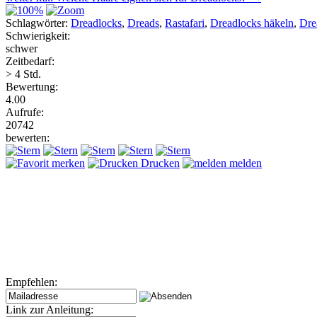
Schlagwörter:
Dreadlocks
,
Dreads
,
Rastafari
,
Dreadlocks häkeln
,
Dre
Schwierigkeit:
schwer
Zeitbedarf:
> 4 Std.
Bewertung:
4.00
Aufrufe:
20742
bewerten:
merken
Drucken
melden
Empfehlen:
Link zur Anleitung: