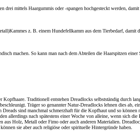
enen drei mittels Haargummis oder -spangen hochgesteckt werden, dami
etall)Kammes z. B. einem Hundefellkamm aus dem Tierbedarf, damit di
sch machen. So kann man nach dem Abteilen die Haarspitzen einer Str
er Kopfhaare. Traditionell entstehen Dreadlocks selbstständig durch l
beschleunigt. Träger so genannter Natur-Dreadlocks lehnen dies ab, einz
n Dreads sind manchmal schmerzhaft für die Kopfhaut und so können na
den allerdings nach spätestens einer Woche von alleine, wenn sich di
en aus Holz, Metall oder Fimo oder auch anderen Materialien. Dreadl
 können sie aber auch religiöse oder spirituelle Hintergründe haben.